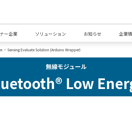
ナー企業
ソリューション
お知らせ
企業
on
Sensing Evaluate Solution (Arduino Wrapper)
無線モジュール
luetooth® Low Ener
会社概要
キャリア採用
拠
品質への取り組み
サ