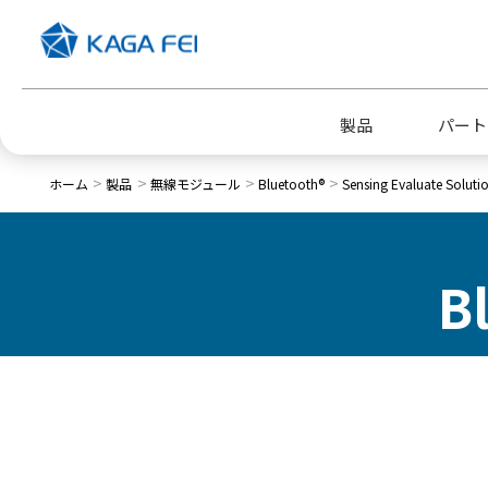
製品
パート
ホーム
製品
無線モジュール
Bluetooth®
Sensing Evaluate Soluti
企業情報トップ
採用情報トップ
B
代表挨拶
新卒採用
電子公告
情報セキュリティへの取り組み