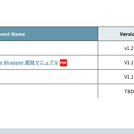
ment Name
Versi
v1.2
uino Wrapper 開発マニュアル
V1.1
V1.1
TBD