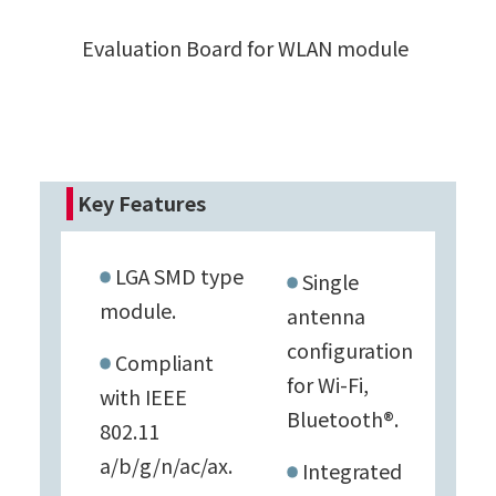
Evaluation Board for WLAN module
Key Features
LGA SMD type
Single
module.
antenna
configuration
Compliant
for Wi-Fi,
with IEEE
Bluetooth®.
802.11
a/b/g/n/ac/ax.
Integrated