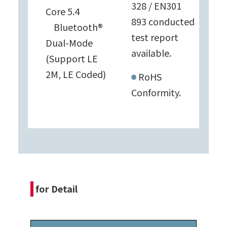
328 / EN301
Core 5.4
893 conducted
Bluetooth®
test report
Dual-Mode
available.
(Support LE
2M, LE Coded)
RoHS
Conformity.
for Detail