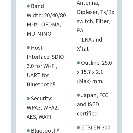
Antenna,
Band
Diplexer, Tx/Rx
Width: 20/40/80
switch, Filter,
MHz OFDMA,
PA,
MU-MIMO.
LNA and
Host
X'tal.
Interface: SDIO
Outline: 25.0
3.0 for Wi-Fi,
x 15.7 x 2.1
UART for
(Max) mm.
Bluetooth®.
Japan, FCC
Security:
and ISED
WPA3, WPA2,
certified
AES, WAPI.
ETSI EN 300
Bluetooth®