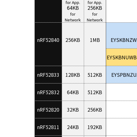
for App.
for App.
64KB
256KB
for
for
Network
Network
nRF52840
256KB
1MB
EYSKBNZW
EYSKBNUWB
nRF52833
128KB
512KB
EYSPBNZU
nRF52832
64KB
512KB
nRF52820
32KB
256KB
nRF52811
24KB
192KB