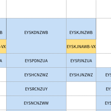
B
EYSKDNZWB
EYSKJNZWB
-VX
EYSKJNAWB-VX
A
EYSPDNZUA
EYSPJNZUA
EYSHCNZWZ
EYSHJNZWZ
EY
EYSRCNZUY
EY
EYSNCNZWW
EY