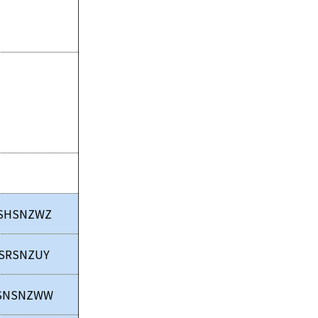
SHSNZWZ
SRSNZUY
SNSNZWW