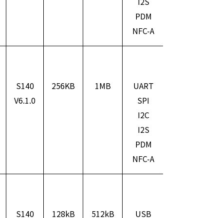
I2S
PDM
NFC-A
S140
256KB
1MB
UART
ARM
V6.1.0
SPI
Cortex
I2C
M4F
I2S
PDM
NFC-A
S140
128kB
512kB
USB
ARM