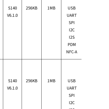
S140
256KB
1MB
USB
ARM
V6.1.0
UART
Cortex
3
SPI
M4F
I2C
I2S
PDM
NFC-A
S140
256KB
1MB
USB
ARM
V6.1.0
UART
Cortex
SPI
M4F
I2C