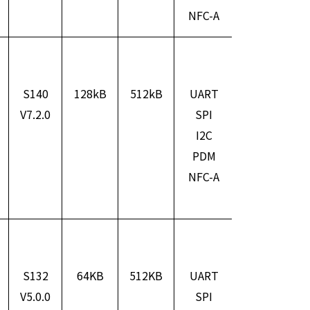
NFC-A
S140
128kB
512kB
UART
ARM
V7.2.0
SPI
Cortex
3
I2C
M4F
PDM
NFC-A
S132
64KB
512KB
UART
ARM
V5.0.0
SPI
Cortex
3