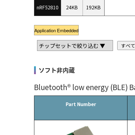
nRF52810
24KB
192KB
Application Embedded
ソフト非内蔵
Bluetooth® low energy (BLE) B
Part Number