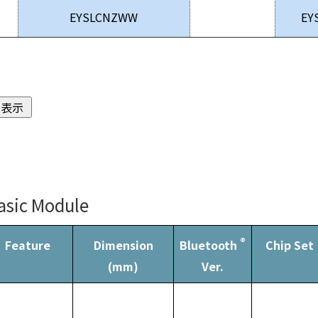
EYSLCNZWW
EY
asic Module
®
Feature
Dimension
Chip Set
Bluetooth
(mm)
Ver.