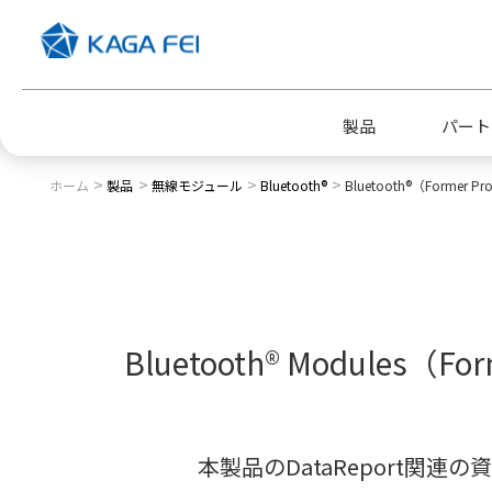
製品
パート
ホーム
製品
無線モジュール
Bluetooth®
Bluetooth®（Former Pr
企業情報トップ
採用情報トップ
代表挨拶
新卒採用
Bluetooth® Modules（For
電子公告
情報セキュリティへの取り組み
本製品のDataReport