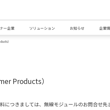
ナー企業
ソリューション
お知らせ
企業
oducts）
会社概要
キャリア採用
拠
mer Products）
品質への取り組み
サ
関連の資料につきましては、無線モジュールのお問合せ