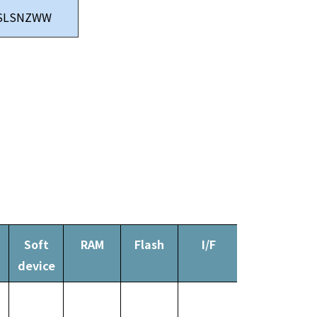
SLSNZWW
Soft
RAM
Flash
I/F
CPU
device