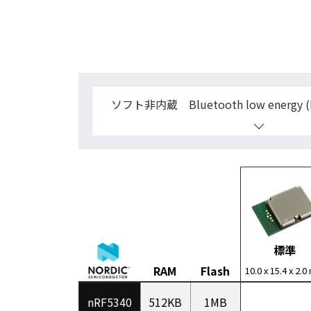
ソフト非内蔵 Bluetooth low energy (BL
標準
RAM
Flash
10.0 x 15.4 x 2.
nRF5340
512KB
1MB