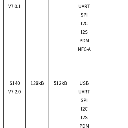
V7.0.1
UART
Cortex
3
SPI
M4F
I2C
I2S
PDM
NFC-A
S140
128kB
512kB
USB
ARM
V7.2.0
UART
Cortex
3
SPI
M4F
I2C
I2S
PDM