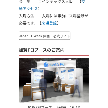
会 場 ：インテックス大阪 【
交
通アクセス
】
入場方法 ：入場には事前に来場登録が
必要です。【
来場登録
】
Japan IT Week 関西 公式サイト
加賀FEIブースのご案内
加賀FEIブース 5号館 16-13